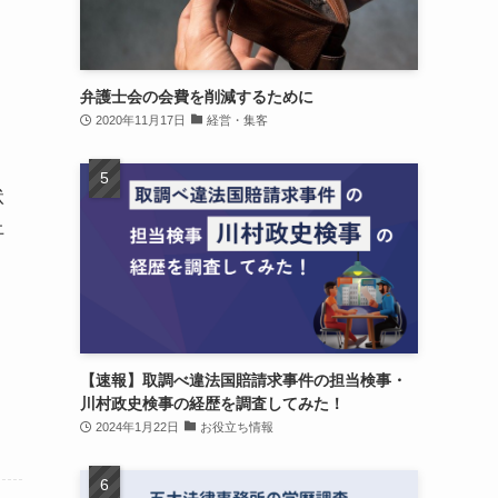
弁護士会の会費を削減するために
2020年11月17日
経営・集客
状
上
【速報】取調べ違法国賠請求事件の担当検事・
川村政史検事の経歴を調査してみた！
2024年1月22日
お役立ち情報