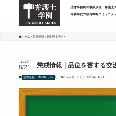
/* 変更前
*/
法律事務所の事業成長・弁護士
令和時代の成長戦略コミュニテ
ホーム
懲戒速報
2023年5月号
2023
懲戒情報｜品位を害する交渉・
8/21
2023年7月31日
2023年8月21日
懲戒速報
2023年5月号