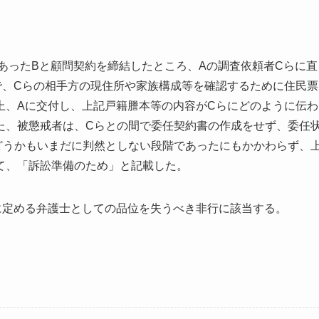
あった
B
と顧問契約を締結したところ、
A
の調査依頼者
C
らに直
で、
C
らの相手方の現住所や家族構成等を確認するために住民票
上、
A
に交付し、上記戸籍謄本等の内容が
C
らにどのように伝わ
た、被懲戒者は、
C
らとの間で委任契約書の作成をせず、委任
どうかもいまだに判然としない段階であったにもかかわらず、
て、「訴訟準備のため」と記載した。
に定める弁護士としての品位を失うべき非行に該当する。