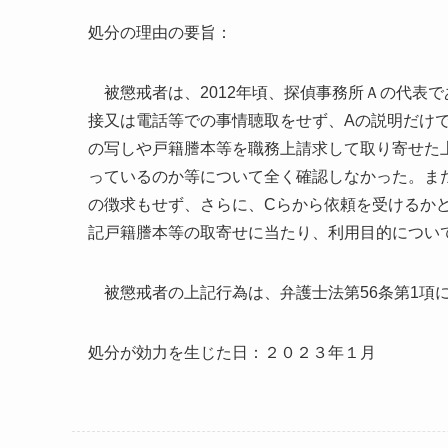
処分の理由の要旨：
被懲戒者は、
2012
年頃、探偵事務所Ａの代表で
接又は電話等での事情聴取をせず、
A
の説明だけ
の写しや戸籍謄本等を職務上請求して取り寄せた
っているのか等について全く確認しなかった。ま
の徴求もせず、さらに、
C
らから依頼を受けるか
記戸籍謄本等の取寄せに当たり、利用目的につい
被懲戒者の上記行為は、弁護士法第
56
条第
1
項
処分が効力を生じた日：２０２３年１月