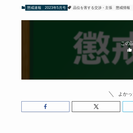
懲戒速報
2023年5月号
品位を害する交渉・主張
懲戒情報
この
よかっ