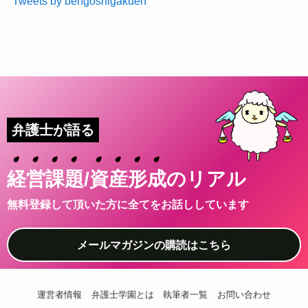
Tweets by bengoshigakuen
弁護士が語る
経
営
課
題
/
資
産
形
成
のリアル
無料登録して頂いた方に全てをお話ししています
メールマガジンの購読はこちら
運営者情報
弁護士学園とは
執筆者一覧
お問い合わせ