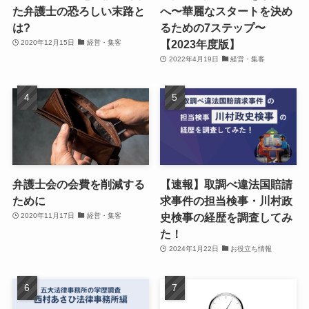
た弁護士の恐ろしい末路と
へ〜華麗なスタートを決め
は?
るための7ステップ〜
【2023年度版】
2020年12月15日
経営・集客
2022年4月19日
経営・集客
弁護士会の会費を削減する
【速報】取調べ違法国賠請
ために
求事件の担当検事・川村政
史検事の経歴を調査してみ
2020年11月17日
経営・集客
た！
2024年1月22日
お役立ち情報