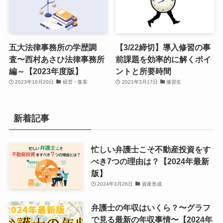
五大法律事務所の学歴調
【3/22締切】導入修習の事
査〜西村あさひ法律事務所
前課題を効率的に解くポイ
編～【2023年度版】
ントと所要時間
2023年10月20日
経営・集客
2021年3月17日
修習生
新着記事
忙しい弁護士こそ不動産投資をす
べき7つの理由は？【2024年最新
版】
2024年3月26日
資産形成
弁護士の年収はいくら？〜グラフ
で見る最新の年収事情〜【2024年