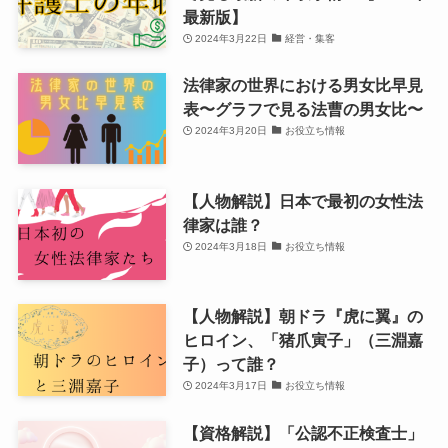
最新版】
2024年3月22日
経営・集客
法律家の世界における男女比早見
表〜グラフで見る法曹の男女比〜
2024年3月20日
お役立ち情報
【人物解説】日本で最初の女性法
律家は誰？
2024年3月18日
お役立ち情報
【人物解説】朝ドラ『虎に翼』の
ヒロイン、「猪爪寅子」（三淵嘉
子）って誰？
2024年3月17日
お役立ち情報
【資格解説】「公認不正検査士」