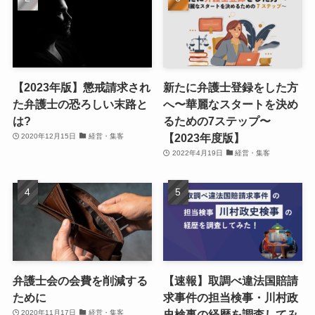
【2023年版】懲戒請求され
新たに弁護士登録をした方
た弁護士の恐ろしい末路と
へ〜華麗なスタートを決め
は?
るための7ステップ〜
【2023年度版】
2020年12月15日
経営・集客
2022年4月19日
経営・集客
弁護士会の会費を削減する
【速報】取調べ違法国賠請
ために
求事件の担当検事・川村政
史検事の経歴を調査してみ
2020年11月17日
経営・集客