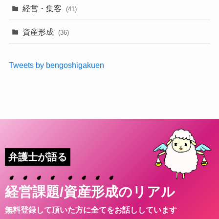
経営・集客
(41)
資産形成
(36)
Tweets by bengoshigakuen
弁護士が語る
経
営
課
題
/
資
産
形
成
のリアル
無料登録して頂いた方に全てをお話ししています