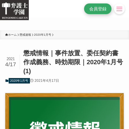
/* 変更前
*/
会員登録
ホーム
懲戒速報
2020年1月号
懲戒情報｜事件放置、委任契約書
2021
作成義務、時効期限｜2020年1月号
4/17
(1)
2021年4月17日
2020年1月号