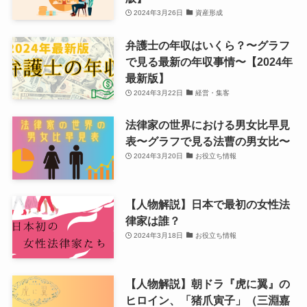
2024年3月26日
資産形成
弁護士の年収はいくら？〜グラフ
で見る最新の年収事情〜【2024年
最新版】
2024年3月22日
経営・集客
法律家の世界における男女比早見
表〜グラフで見る法曹の男女比〜
2024年3月20日
お役立ち情報
【人物解説】日本で最初の女性法
律家は誰？
2024年3月18日
お役立ち情報
【人物解説】朝ドラ『虎に翼』の
ヒロイン、「猪爪寅子」（三淵嘉