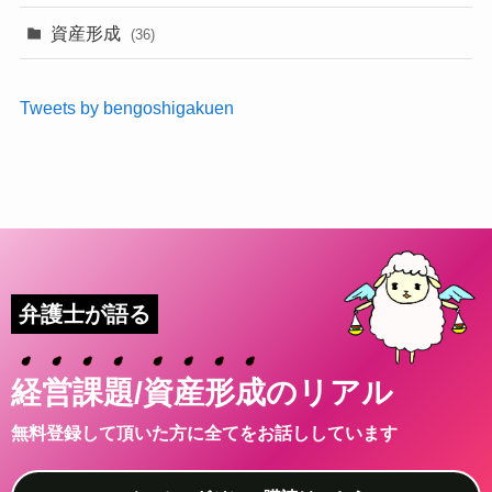
資産形成
(36)
Tweets by bengoshigakuen
弁護士が語る
経
営
課
題
/
資
産
形
成
のリアル
無料登録して頂いた方に全てをお話ししています