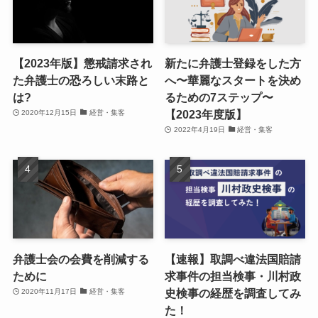
【2023年版】懲戒請求され
新たに弁護士登録をした方
た弁護士の恐ろしい末路と
へ〜華麗なスタートを決め
は?
るための7ステップ〜
【2023年度版】
2020年12月15日
経営・集客
2022年4月19日
経営・集客
弁護士会の会費を削減する
【速報】取調べ違法国賠請
ために
求事件の担当検事・川村政
史検事の経歴を調査してみ
2020年11月17日
経営・集客
た！