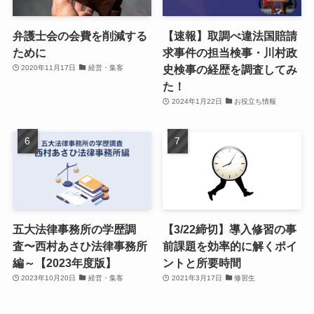
弁護士会の会費を削減する
【速報】取調べ違法国賠請
ために
求事件の担当検事・川村政
史検事の経歴を調査してみ
2020年11月17日
経営・集客
た！
2024年1月22日
お役立ち情報
五大法律事務所の学歴調
【3/22締切】導入修習の事
査〜西村あさひ法律事務所
前課題を効率的に解くポイ
編～【2023年度版】
ントと所要時間
2023年10月20日
経営・集客
2021年3月17日
修習生