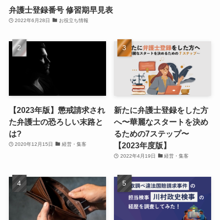
弁護士登録番号 修習期早見表
2022年6月28日
お役立ち情報
【2023年版】懲戒請求され
新たに弁護士登録をした方
た弁護士の恐ろしい末路と
へ〜華麗なスタートを決め
は?
るための7ステップ〜
【2023年度版】
2020年12月15日
経営・集客
2022年4月19日
経営・集客