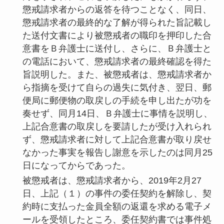
懲戒請求者からの返答を待つことなく、同日、
懲戒請求者の最終的な了解が得られた旨記載し
た送付文書により被懲戒者の職印を押印した合
意書をＢ弁護士に送付し、さらに、Ｂ弁護士と
の電話において、懲戒請求者の最終確認を得た
旨説明した。また、被懲戒者は、懲戒請求者か
ら指摘を受けて自らの過失に気付き、翌日、郵
便局に郵便物の取戻しの手続を申し出たが功を
奏せず、同月14日、Ｂ弁護士に事情を説明し、
上記合意書の取戻しを要請したが受け入れられ
ず、懲戒請求者に対して上記合意書が取り戻せ
なかった事実を報告し謝意を示したのは同月25
日になってからであった。
被懲戒者は、懲戒請求者から、2019年2月27
日、上記（１）の事件の委任契約を解除し、契
約時に支払った金員全額の返還を求める電子メ
ールを受領したところ、委任契約書では事件処