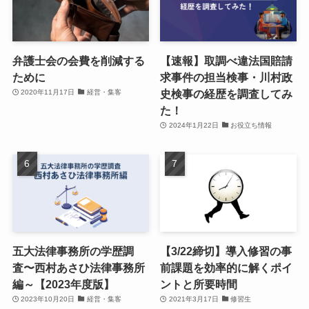
弁護士会の会費を削減する
【速報】取調べ違法国賠請
ために
求事件の担当検事・川村政
史検事の経歴を調査してみ
2020年11月17日
経営・集客
た！
2024年1月22日
お役立ち情報
五大法律事務所の学歴調
【3/22締切】導入修習の事
査〜西村あさひ法律事務所
前課題を効率的に解くポイ
編～【2023年度版】
ントと所要時間
2023年10月20日
経営・集客
2021年3月17日
修習生