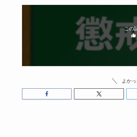
この
よかっ