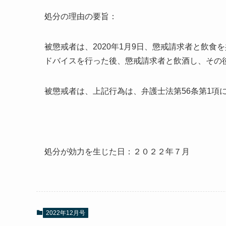
処分の理由の要旨：
被懲戒者は、
2020
年
1
月
9
日、懲戒請求者と飲食を
ドバイスを行った後、懲戒請求者と飲酒し、その
被懲戒者は、上記行為は、弁護士法第
56
条第
1
項
処分が効力を生じた日：２０２２年７月
2022年12月号