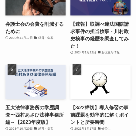
弁護士会の会費を削減する
【速報】取調べ違法国賠請
ために
求事件の担当検事・川村政
史検事の経歴を調査してみ
2020年11月17日
経営・集客
た！
2024年1月22日
お役立ち情報
五大法律事務所の学歴調
【3/22締切】導入修習の事
査〜西村あさひ法律事務所
前課題を効率的に解くポイ
編～【2023年度版】
ントと所要時間
2023年10月20日
経営・集客
2021年3月17日
修習生