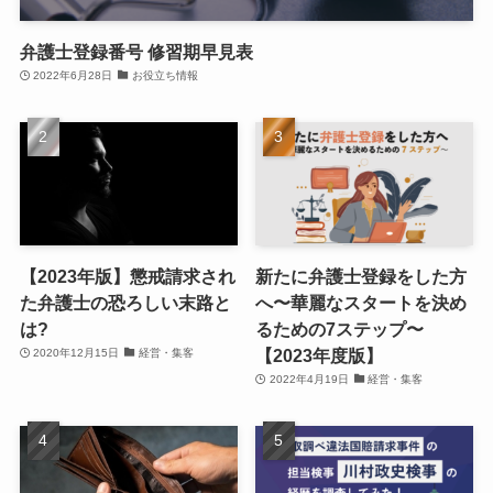
弁護士登録番号 修習期早見表
2022年6月28日
お役立ち情報
【2023年版】懲戒請求され
新たに弁護士登録をした方
た弁護士の恐ろしい末路と
へ〜華麗なスタートを決め
は?
るための7ステップ〜
【2023年度版】
2020年12月15日
経営・集客
2022年4月19日
経営・集客