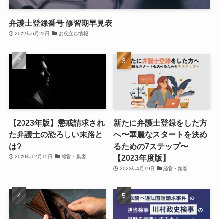
弁護士登録番号 修習期早見表
2022年6月28日
お役立ち情報
【2023年版】懲戒請求され
新たに弁護士登録をした方
た弁護士の恐ろしい末路と
へ〜華麗なスタートを決め
は?
るための7ステップ〜
【2023年度版】
2020年12月15日
経営・集客
2022年4月19日
経営・集客