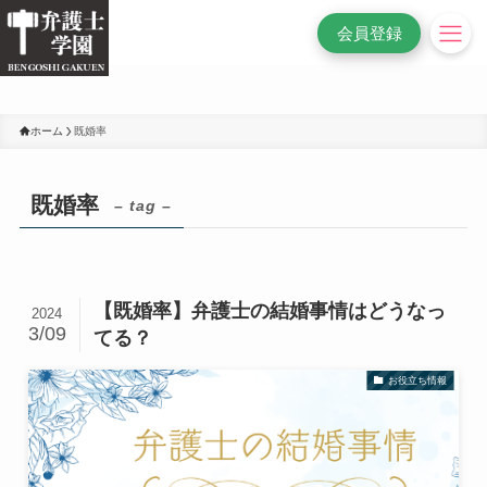
/* 変更前
*/
会員登録
ホーム
既婚率
既婚率
– tag –
【既婚率】弁護士の結婚事情はどうなっ
2024
3/09
てる？
お役立ち情報