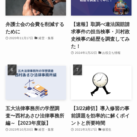
弁護士会の会費を削減する
【速報】取調べ違法国賠請
ために
求事件の担当検事・川村政
史検事の経歴を調査してみ
2020年11月17日
経営・集客
た！
2024年1月22日
お役立ち情報
五大法律事務所の学歴調
【3/22締切】導入修習の事
査〜西村あさひ法律事務所
前課題を効率的に解くポイ
編～【2023年度版】
ントと所要時間
2023年10月20日
経営・集客
2021年3月17日
修習生