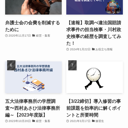
弁護士会の会費を削減する
【速報】取調べ違法国賠請
ために
求事件の担当検事・川村政
史検事の経歴を調査してみ
2020年11月17日
経営・集客
た！
2024年1月22日
お役立ち情報
五大法律事務所の学歴調
【3/22締切】導入修習の事
査〜西村あさひ法律事務所
前課題を効率的に解くポイ
編～【2023年度版】
ントと所要時間
2023年10月20日
経営・集客
2021年3月17日
修習生