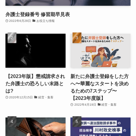
弁護士登録番号 修習期早見表
2022年6月28日
お役立ち情報
【2023年版】懲戒請求され
新たに弁護士登録をした方
た弁護士の恐ろしい末路と
へ〜華麗なスタートを決め
は?
るための7ステップ〜
【2023年度版】
2020年12月15日
経営・集客
2022年4月19日
経営・集客