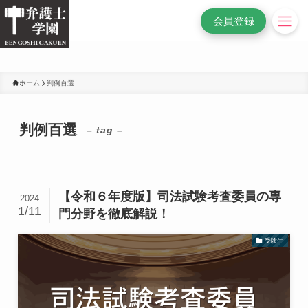
/* 変更前
*/
会員登録
ホーム
判例百選
判例百選
– tag –
【令和６年度版】司法試験考査委員の専
2024
1/11
門分野を徹底解説！
受験生