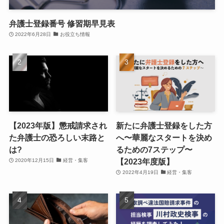
弁護士登録番号 修習期早見表
2022年6月28日
お役立ち情報
【2023年版】懲戒請求され
新たに弁護士登録をした方
た弁護士の恐ろしい末路と
へ〜華麗なスタートを決め
は?
るための7ステップ〜
【2023年度版】
2020年12月15日
経営・集客
2022年4月19日
経営・集客