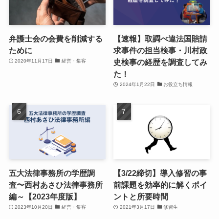
弁護士会の会費を削減する
【速報】取調べ違法国賠請
ために
求事件の担当検事・川村政
史検事の経歴を調査してみ
2020年11月17日
経営・集客
た！
2024年1月22日
お役立ち情報
五大法律事務所の学歴調
【3/22締切】導入修習の事
査〜西村あさひ法律事務所
前課題を効率的に解くポイ
編～【2023年度版】
ントと所要時間
2023年10月20日
経営・集客
2021年3月17日
修習生