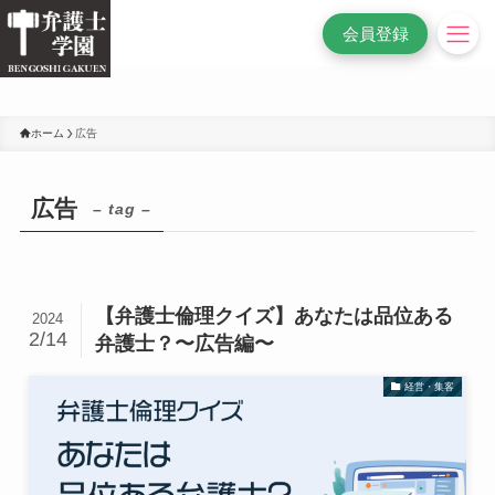
/* 変更前
*/
会員登録
ホーム
広告
広告
– tag –
【弁護士倫理クイズ】あなたは品位ある
2024
2/14
弁護士？〜広告編〜
経営・集客