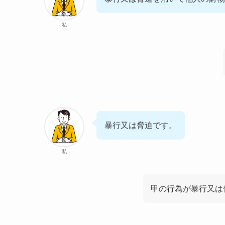
私
暴行又は脅迫です。
私
甲の行為が暴行又は