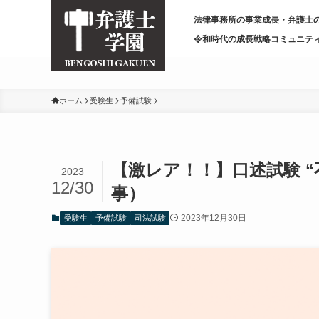
/* 変更前
*/
法律事務所の事業成長・弁護士
令和時代の成長戦略コミュニテ
ホーム
受験生
予備試験
【激レア！！】口述試験 “
2023
12/30
事）
2023年12月30日
受験生
予備試験
司法試験