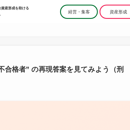
の資産形成を助ける
経営・集客
資産形成
ィ
不合格者” の再現答案を見てみよう（刑