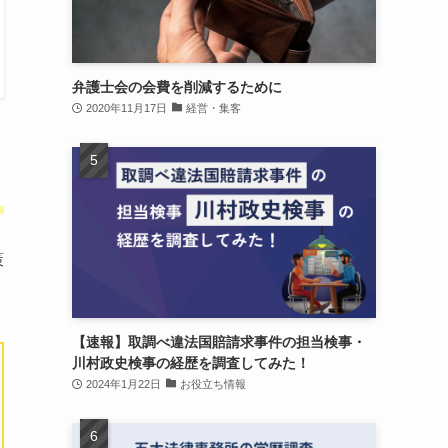
弁護士会の会費を削減するために
2020年11月17日
経営・集客
」
策
【速報】取調べ違法国賠請求事件の担当検事・
川村政史検事の経歴を調査してみた！
2024年1月22日
お役立ち情報