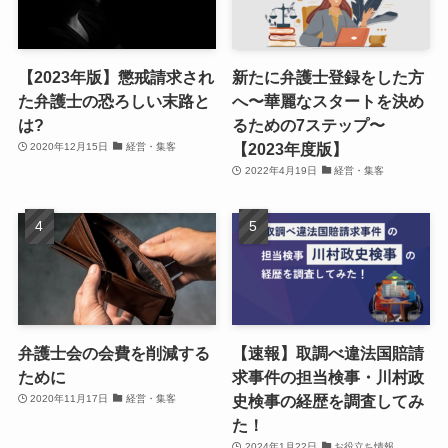
【2023年版】懲戒請求され
新たに弁護士登録をした方
た弁護士の恐ろしい末路と
へ〜華麗なスタートを決め
は?
るための7ステップ〜
【2023年度版】
2020年12月15日
経営・集客
2022年4月19日
経営・集客
弁護士会の会費を削減する
【速報】取調べ違法国賠請
ために
求事件の担当検事・川村政
史検事の経歴を調査してみ
2020年11月17日
経営・集客
た！
2024年1月22日
お役立ち情報