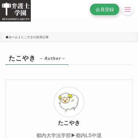
/* 変更前
*/
会員登録
ホーム
たこやきの執筆記事
たこやき
– Author –
たこやき
都内大学法学部▶︎都内LS中退