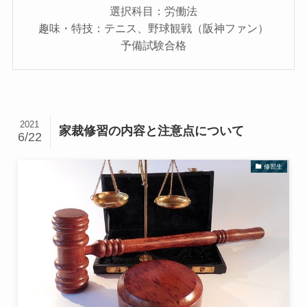
選択科目：労働法
趣味・特技：テニス、野球観戦（阪神ファン）
予備試験合格
2021
家裁修習の内容と注意点について
6/22
修習生