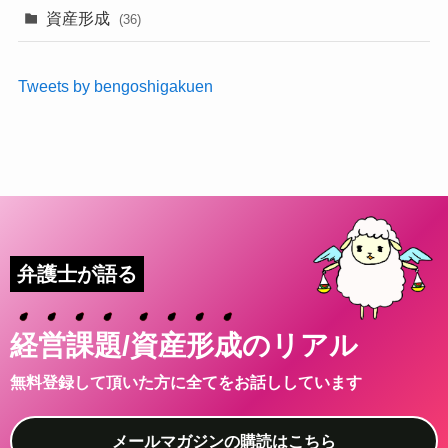
資産形成
(36)
Tweets by bengoshigakuen
弁護士が語る
経
営
課
題
/
資
産
形
成
のリアル
無料登録して頂いた方に全てをお話ししています
メールマガジンの購読はこちら